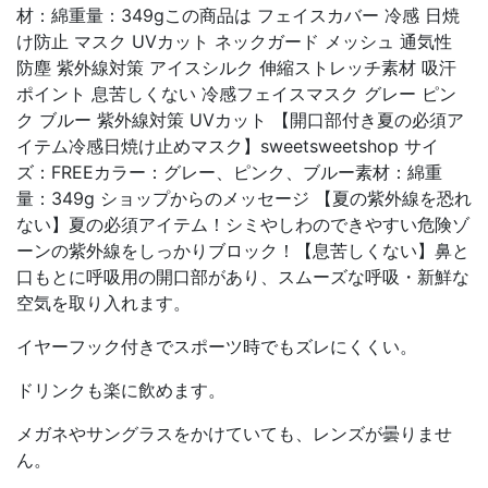
材：綿重量：349gこの商品は フェイスカバー 冷感 日焼
け防止 マスク UVカット ネックガード メッシュ 通気性
防塵 紫外線対策 アイスシルク 伸縮ストレッチ素材 吸汗
ポイント 息苦しくない 冷感フェイスマスク グレー ピン
ク ブルー 紫外線対策 UVカット 【開口部付き夏の必須ア
イテム冷感日焼け止めマスク】sweetsweetshop サイ
ズ：FREEカラー：グレー、ピンク、ブルー素材：綿重
量：349g ショップからのメッセージ 【夏の紫外線を恐れ
ない】夏の必須アイテム！シミやしわのできやすい危険ゾ
ーンの紫外線をしっかりブロック！【息苦しくない】鼻と
口もとに呼吸用の開口部があり、スムーズな呼吸・新鮮な
空気を取り入れます。
イヤーフック付きでスポーツ時でもズレにくくい。
ドリンクも楽に飲めます。
メガネやサングラスをかけていても、レンズが曇りませ
ん。