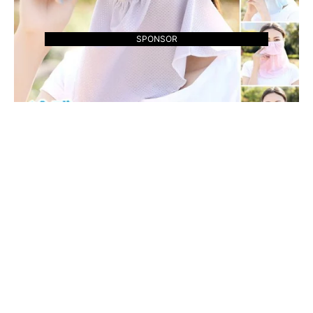
SPONSOR
フェイスカバー 冷感 日焼け防止 マスク
UVカット ネックガード メッシュ 通気性
防塵 紫外線対策 グッズ アイスシルク 伸縮
ストレッチ素材 吸汗 ランニング フェイス
マスク 夏用 スポーツ ジョキング 日よけ メ
ンズ レディース
詳しく見る