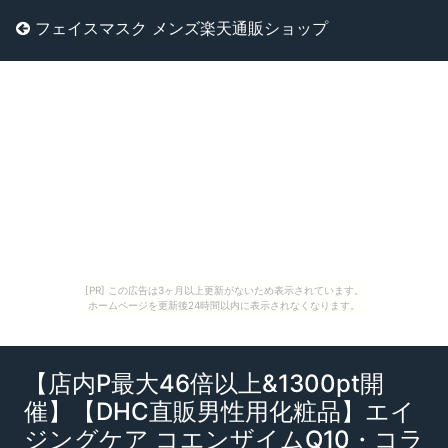
フェイスマスク メンズ楽天通販ショップ
[PR] この広告は3ヶ月以上更新がないため表示されています。
ホームページを更新後24時間以内に表示されなくなります。
【店内P最大46倍以上&1300pt開
催】【DHC直販男性用化粧品】エイ
ジングケア コエンザイムQ10・コラ