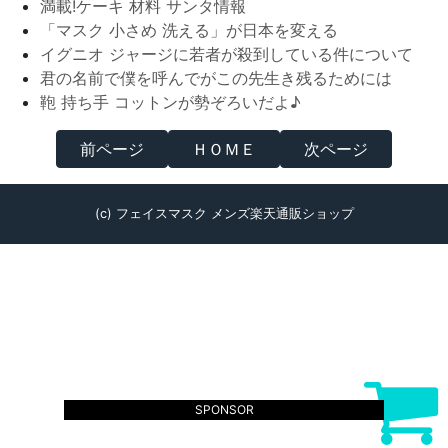
満載!ケーキ 材料 サンタ情報
「マスク 小さめ 洗える」が日本を変える
イグニオ ジャージに若者が殺到している件について
君の名前で僕を呼んでがこの先生き残るためには
鞄 持ち手 コットンが勢ぞろいだよ♪
前ページ
ＨＯＭＥ
次ページ
(c) フェイスマスク メンズ楽天通販ショップ
SPONSOR