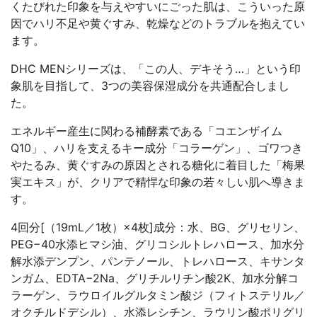
くたびれた印象を与えやすいにごった肌は、こういった原
因でハリ不足や黄ぐすみ、乾燥などのトラブルを抱えてい
ます。
DHC MENシリーズは、「この人、デキそう…」という印
象肌を目指して、3つの美容保湿成分を共通配合しまし
た。
エネルギー産生に関わる補酵素である「コエンザイム
Q10」、ハリを支えるキー成分「コラーゲン」、ゴワつき
やたるみ、黄ぐすみの原因とされる糖化に着目した「梅果
実エキス」が、クリアで精悍な印象の若々しい肌へ導きま
す。
4回分[（19mL／1枚）×4枚]成分：水、BG、グリセリン、
PEG−40水添ヒマシ油、グリコシルトレハロース、加水分
解水添デンプン、パンテノール、トレハロース、キサンタ
ンガム、EDTA−2Na、グリチルリチン酸2K、加水分解コ
ラーゲン、ラウロイルグルタミン酸ジ（フィトステリル／
オクチルドデシル）、水添レシチン、ラウリン酸ポリグリ