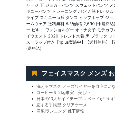
ャージ 下 ジョガーパンツ スウェットパンツ メ
キニーパンツ トレーニング パンツ 筋トレ ジム
ライプ スキニー b系 ダンス ヒップホップ ジョ
ームウェア 送料無料 即納価格 2,690 円(送料
ー ビキニ ワンショルダー オトナ女子 モテカワ
イウエスト 2020 トレンド水着 黒 ブラック 
ストラップ付き【1plus実施中】【送料無料】【高
(送料込)
フェイスマスク メンズ
お
洗えるマスク ノーズワイヤーを自宅にい
コーヒー豆 2kg事実、美しい
日本の10大サイドテーブル ベッドがつい
恋する手帳型 クリアケース
満載!ランニング 靴下情報