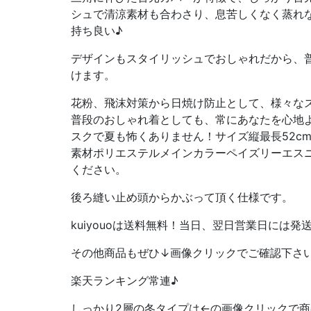
シュで清涼素材も合わさり、息苦しくなく蒸れ
持ち良い♪
デザインもスタイリッシュでおしゃれだから、
けます。
花粉、飛沫対策から日焼け防止として、様々な
普段のおしゃれ着としても、常にあなたを心地
スクで夏も怖くありません！サイズ縦最長52cm
素材ポリエステルメインカラーペイズリーエス
ください。
後ろ縫い止め頭からかぶって頂く仕様です。
kuiyouoは送料無料！当日、翌日営業日には発送
その他商品もぜひ↓画像クリックでご確認下さ
楽天ランキング常連♪
しっかり2層の冬タイプは←の画像クリックで商