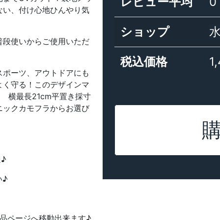
レビュー平均
0
ない、付け心地ひんやり気
ショップ
水
普段使いからご使用いただ
税込価格
1
スポーツ、アウトドアにも
よく守る！このデザインマ
 横最長21cm平置き採寸
ニックカモフラからお選び
♪
い♪
品ページへ移動出来ます♪