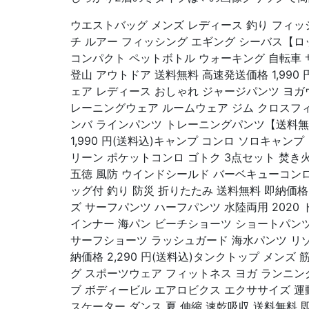
ウエストバッグ メンズ レディース 釣り フィ
チ ルアー フィッシング エギング シーバス【
コンパクト ペットボトル ウォーキング 自転車
登山 アウトドア 送料無料 高速発送価格 1,990
ェア レディース おしゃれ ジャージパンツ ヨガ
レーニングウェア ルームウェア ジム クロスフ
ンバ ラインパンツ トレーニングパンツ【送料
1,990 円(送料込)キャンプ コンロ ソロキャン
リーン ポケットコンロ ゴトク 3点セット 焚き
五徳 風防 ウインドシールド バーベキューコンロ
ッグ付 釣り 防災 折りたたみ 送料無料 即納価格 1
ズ サーフパンツ ハーフパンツ 水陸両用 2020
インナー 海パン ビーチショーツ ショートパン
サーフショーツ ラッシュガード 海水パンツ リゾート
納価格 2,290 円(送料込)タンクトップ メンズ
グ スポーツウェア フィットネス ヨガ ランニン
ブ ボディービル エアロビクス エクササイズ 運
スケーター ダンス 夏 伸縮 速乾吸収 送料無料 即納