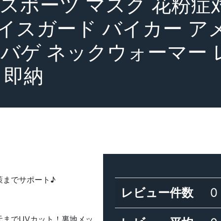
 スポーツ マスク 花粉症
イスガード バイカー ア
サバゲ ネックウォーマー 
 即納
策までサポート♪
レビュー件数
0
元までUVカット！裏地メッ